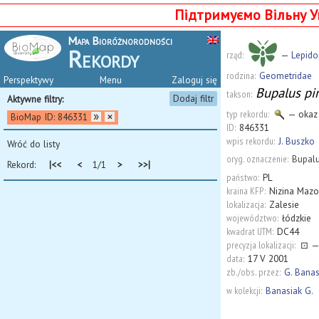
Підтримуємо Вільну У
Mapa Bioróżnorodności
Rekordy
rząd:
—
Lepido
rodzina:
Geometridae
Perspektywy
Menu
Zaloguj się
Bupalus pin
takson:
Dodaj filtr
Aktywne filtry:
typ rekordu:
— okaz
BioMap ID: 846331
ID:
846331
wpis rekordu:
J. Buszko
Wróć do listy
oryg. oznaczenie:
Bupalu
Rekord:
|<<
<
1/1
>
>>|
państwo:
PL
kraina KFP:
Nizina Maz
lokalizacja:
Zalesie
województwo:
łódzkie
kwadrat UTM:
DC44
precyzja lokalizacji:
⊡
—
data:
17 V 2001
zb./obs. przez:
G. Banas
w kolekcji:
Banasiak G.