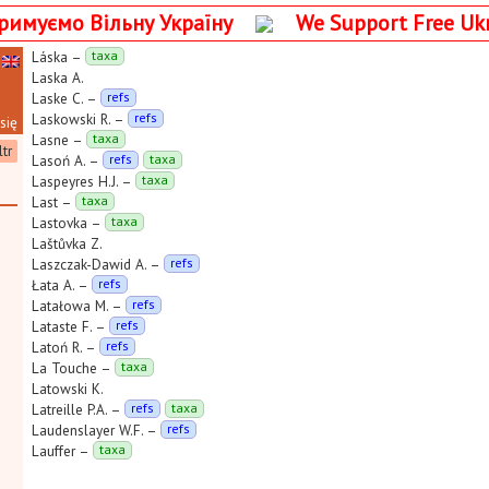
римуємо Вільну Україну
We Support Free Uk
Láska
–
taxa
Laska A.
Laske C.
–
refs
Laskowski R.
–
refs
się
Lasne
–
taxa
ltr
Lasoń A.
–
refs
taxa
Laspeyres H.J.
–
taxa
Last
–
taxa
Lastovka
–
taxa
Laštůvka Z.
Laszczak-Dawid A.
–
refs
Łata A.
–
refs
Latałowa M.
–
refs
Lataste F.
–
refs
Latoń R.
–
refs
La Touche
–
taxa
Latowski K.
Latreille P.A.
–
refs
taxa
Laudenslayer W.F.
–
refs
Lauffer
–
taxa