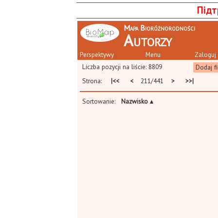
Підт
Mapa Bioróżnorodności
Autorzy
Perspektywy
Menu
Zaloguj 
Liczba pozycji na liście: 8809
Dodaj fi
Strona:
|<<
<
211/441
>
>>|
Sortowanie:
Nazwisko
▴