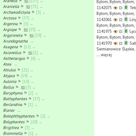
Araneus
⚑
[157] →
Bytom, Bytom, Bytom, 
Araniella
⚑
[71] →
1142075
⊡
Tet
Archaeodictyna
⚑
[3] →
Bytom, Bytom, Bytom, 
Arctosa
⚑
[57] →
1142061
⊡
Liny
Argenna
⚑
[5] →
Bytom, Bytom, Bytom, 
Argiope
⚑
[23] →
1141975
⊡
Lyc
Argyroneta
⚑
[19] →
Bytom, Bytom, Bytom, 
Arundognatha
→
1141970
⊡
Salt
Asagena
⚑
[12] →
Siemianowice Śląskie, 
Asianellus
⚑
[1] →
...
więcej
Asthenargus
⚑
[6] →
Atea
→
Attulus
⚑
[21] →
Atypus
⚑
[19] →
Aulonia
⚑
[10] →
Ballus
⚑
[3] →
Baryphyma
⚑
[2] →
Bathyphantes
⚑
[37] →
Berlandina
⚑
[1] →
Bianor
→
Bolephthyphantes
⚑
[2] →
Bolyphantes
⚑
[20] →
Brigittea
⚑
[3] →
Brommella
⚑
[1] →