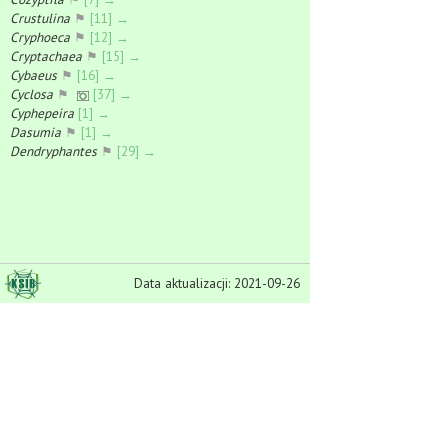
Crustulina
⚑
[11] →
Cryphoeca
⚑
[12] →
Cryptachaea
⚑
[15] →
Cybaeus
⚑
[16] →
Cyclosa
⚑
[37] →
Cyphepeira
[1] →
Dasumia
⚑
[1] →
Dendryphantes
⚑
[29] →
Diaea
⚑
[23] →
Dictyna
⚑
[54] →
Dicymbium
⚑
[25] →
Diplocentria
⚑
[1] →
Diplocephalus
⚑
[53] →
Diplostyla
⚑
[14] →
Data aktualizacji: 2021-09-26
Dipoena
⚑
[17] →
Dismodicus
⚑
[17] →
Dolomedes
⚑
[25] →
Donacochara
⚑
[4] →
Drapetisca
⚑
[2] →
Drassodes
⚑
[30] →
Drassyllus
⚑
[23] →
Drepanotylus
⚑
[1] →
Dysdera
⚑
[7] →