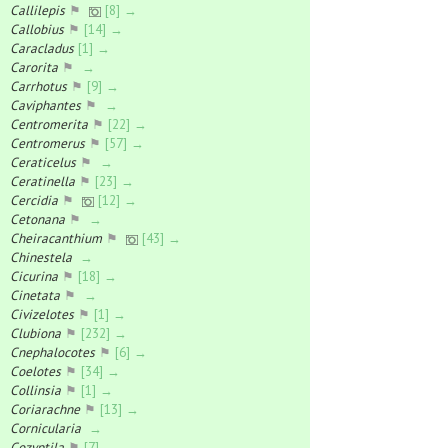
Callilepis
⚑
[8] →
Callobius
⚑
[14] →
Caracladus
[1] →
Carorita
⚑
→
Carrhotus
⚑
[9] →
Caviphantes
⚑
→
Centromerita
⚑
[22] →
Centromerus
⚑
[57] →
Ceraticelus
⚑
→
Ceratinella
⚑
[23] →
Cercidia
⚑
[12] →
Cetonana
⚑
→
Cheiracanthium
⚑
[43] →
Chinestela
→
Cicurina
⚑
[18] →
Cinetata
⚑
→
Civizelotes
⚑
[1] →
Clubiona
⚑
[232] →
Cnephalocotes
⚑
[6] →
Coelotes
⚑
[34] →
Collinsia
⚑
[1] →
Coriarachne
⚑
[13] →
Cornicularia
→
Cozyptila
⚑
[7] →