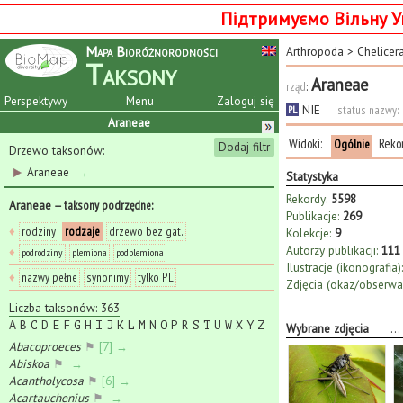
Підтримуємо Вільну У
Mapa Bioróżnorodności
Arthropoda
>
Chelicer
Taksony
Araneae
rząd
:
Perspektywy
Menu
Zaloguj się
NIE
status nazwy:
PL
Araneae
Widoki:
Reko
Ogólnie
Dodaj filtr
Drzewo taksonów:
Araneae
→
Statystyka
Rekordy:
5598
Araneae
— taksony podrzędne
:
Publikacje:
269
♦
rodziny
rodzaje
drzewo bez gat.
Kolekcje:
9
Autorzy publikacji:
111
♦
podrodziny
plemiona
podplemiona
Ilustracje (ikonografia):
♦
nazwy pełne
synonimy
tylko PL
Zdjęcia (okaz/obserwac
Liczba taksonów: 363
A
B
C
D
E
F
G
H
I
J
K
L
M
N
O
P
R
S
T
U
W
X
Y
Z
Wybrane zdjęcia
...
Abacoproeces
⚑
[7] →
Abiskoa
⚑
→
Acantholycosa
⚑
[6] →
Acartauchenius
⚑
→