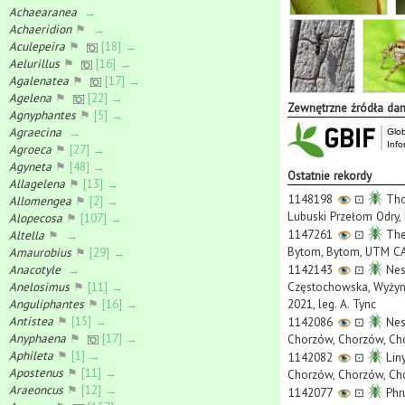
Achaearanea
→
Achaeridion
⚑
→
Aculepeira
⚑
[18] →
Aelurillus
⚑
[16] →
Agalenatea
⚑
[17] →
Agelena
⚑
[22] →
Zewnętrzne źródła da
Agnyphantes
⚑
[5] →
Agraecina
→
Agroeca
⚑
[27] →
Agyneta
⚑
[48] →
Ostatnie rekordy
Allagelena
⚑
[13] →
1148198
⊡
Tho
Allomengea
⚑
[2] →
Lubuski Przełom Odry, 
Alopecosa
⚑
[107] →
1147261
⊡
Ther
Altella
⚑
→
Bytom, Bytom, UTM CA5
Amaurobius
⚑
[29] →
Anacotyle
→
1142143
⊡
Nes
Anelosimus
⚑
[11] →
Częstochowska, Wyżyna
Anguliphantes
⚑
[16] →
2021, leg. A. Tync
Antistea
⚑
[15] →
1142086
⊡
Nes
Anyphaena
⚑
[17] →
Chorzów, Chorzów, Cho
Aphileta
⚑
[1] →
1142082
⊡
Liny
Apostenus
⚑
[11] →
Chorzów, Chorzów, Cho
Araeoncus
⚑
[12] →
1142077
⊡
Phru