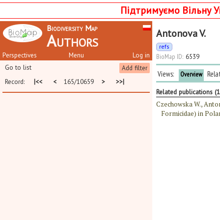
Підтримуємо Вільну У
Biodiversity Map
Antonova V.
Authors
refs
Perspectives
Menu
Log in
BioMap ID:
6539
Go to list
Add filter
Views:
Rela
Overview
Record:
|<<
<
165/10659
>
>>|
Related publications (1
Czechowska W., Anton
Formicidae) in Polan