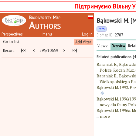
Підтримуємо Вільну У
Biodiversity Map
Bąkowski M. [M
Authors
refs
Perspectives
Menu
Log in
BioMap ID:
2787
Go to list
Add filter
Views:
Rela
Overview
Record:
|<<
<
295/10659
>
>>|
Related publications (4
Baraniak E., Bąkowski
Polsce. Roczn. Muz. 
Baraniak E., Bąkowski
Wielkopolskiego Park
Bąkowski M. 1992. Prz
Bąkowski M. 1996(1995
nowy dla fauny Pols
Bąkowski M. 1996a. Mot
...
more