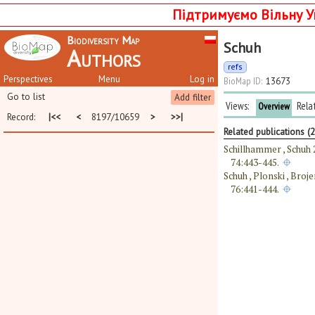
Підтримуємо Вільну У
Biodiversity Map
Schuh
Authors
refs
Perspectives
Menu
Log in
BioMap ID:
13673
Go to list
Add filter
Views:
Rela
Overview
Record:
|<<
<
8197/10659
>
>>|
Related publications (2
Schillhammer , Schuh 
74:443-445.
Schuh , Plonski , Bro
76:441-444.