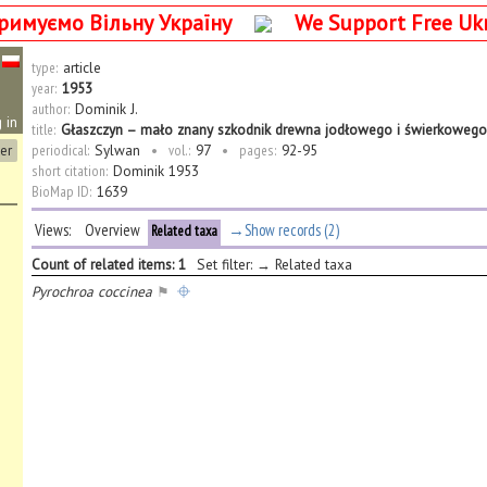
римуємо Вільну Україну
We Support Free Uk
type:
article
year:
1953
author:
Dominik J.
 in
title:
Głaszczyn – mało znany szkodnik drewna jodłowego i świerkowego
ter
periodical:
Sylwan
•
vol.:
97
•
pages:
92-95
short citation:
Dominik 1953
BioMap ID:
1639
Views:
Overview
→Show records (2)
Related taxa
Count of related items: 1
Set filter: → Related taxa
Pyrochroa coccinea
⚑