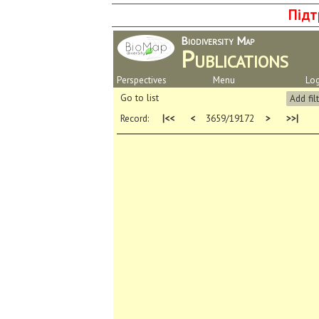
Підт
Biodiversity Map
Publications
Perspectives
Menu
Log
Go to list
Add fil
Record:
|<<
<
3659/19172
>
>>|