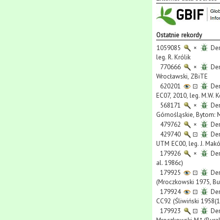
Ostatnie rekordy
1059085
×
Der
leg. R. Królik
770666
×
Der
Wrocławski, ZBiTE
620201
⊡
Der
EC07, 2010, leg. M.W. 
568171
×
Der
Górnośląskie, Bytom: 
479762
×
Der
429740
⊡
Der
UTM EC00, leg. J. Makó
179926
×
Der
al. 1986c)
179925
⊡
Der
(Mroczkowski 1975, Bur
179924
⊡
Der
CC92 (Śliwiński 1958(1
179923
⊡
Der