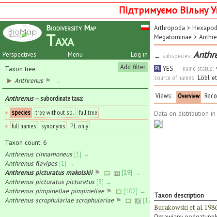
Підтримуємо Вільну У
Biodiversity Map
Arthropoda
>
Hexapo
Taxa
Megatominae
>
Anthre
Anthr
Perspectives
Menu
Log in
←
subspecies
:
Add filter
YES
name status:
Taxon tree:
PL
source of names:
Löbl e
Anthrenus
⚑
→
Views:
Reco
Overview
Anthrenus
— subordinate taxa
:
♦
species
tree without sp.
full tree
Data on distribution i
♦
full names
synonyms
PL only
Taxon count: 6
Anthrenus cinnamoneus
[1] →
Anthrenus flavipes
[1] →
Anthrenus picturatus makolskii
⚑
[19] →
Anthrenus picturatus picturatus
[3] →
Anthrenus pimpinellae pimpinellae
⚑
[102] →
Taxon description
Anthrenus scrophulariae scrophulariae
⚑
[171] →
Burakowski et al. 198
Omawiany podgatunek j