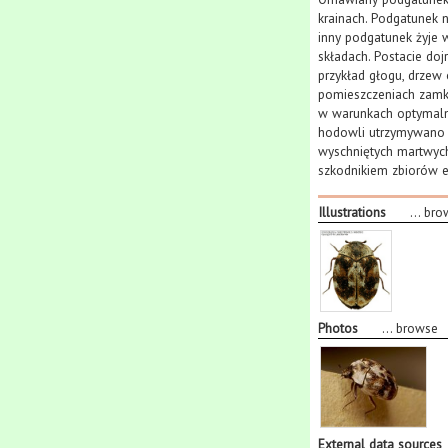
krainach. Podgatunek n
inny podgatunek żyje 
składach. Postacie do
przykład głogu, drzew 
pomieszczeniach zamkn
w warunkach optymaln
hodowli utrzymywano l
wyschniętych martwyc
szkodnikiem zbiorów e
Illustrations
...
bro
Photos
...
browse
External data sources