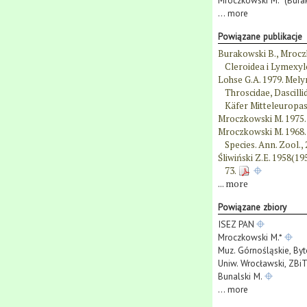
Mroczkowski M.* (Burak
...
more
Powiązane publikacje
Burakowski B., Mroczk
Cleroidea i Lymexyl
Lohse G.A. 1979. Mely
Throscidae, Dascilli
Käfer Mitteleuropas.
Mroczkowski M. 1975. 
Mroczkowski M. 1968. 
Species. Ann. Zool.,
Śliwiński Z.E. 1958(1
73.
...
more
Powiązane zbiory
ISEZ PAN
Mroczkowski M.*
Muz. Górnośląskie, By
Uniw. Wrocławski, ZBi
Bunalski M.
...
more