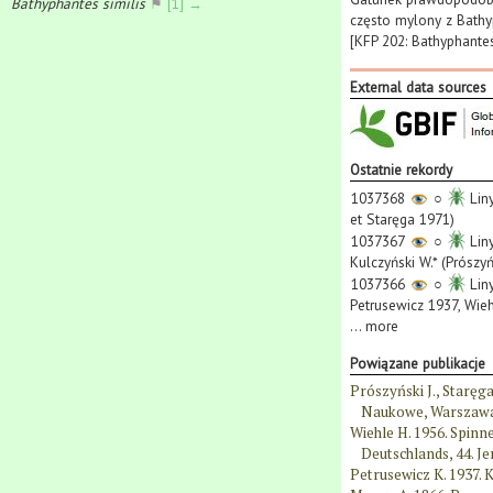
Bathyphantes similis
⚑
[1] →
często mylony z Bathyp
[KFP 202: Bathyphantes
External data sources
Ostatnie rekordy
1037368
○
Liny
et Staręga 1971)
1037367
○
Liny
Kulczyński W.* (Prószy
1037366
○
Liny
Petrusewicz 1937, Wieh
...
more
Powiązane publikacje
Prószyński J., Staręg
Naukowe, Warszawa
Wiehle H. 1956. Spinn
Deutschlands, 44. Jen
Petrusewicz K. 1937. K