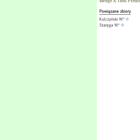
Menge A. 1866. Preussi
Powiązane zbiory
Kulczyński W.*
Staręga W.*