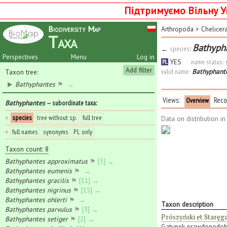
Підтримуємо Вільну У
Biodiversity Map
Arthropoda
>
Chelicer
Taxa
Bathyph
←
species
:
Perspectives
Menu
Log in
YES
name status:
PL
Add filter
valid name:
Bathyphant
Taxon tree:
Bathyphantes
⚑
→
Views:
Reco
Overview
Bathyphantes
— subordinate taxa
:
♦
species
tree without sp.
full tree
Data on distribution i
♦
full names
synonyms
PL only
Taxon count: 8
Bathyphantes approximatus
⚑
[5] →
Bathyphantes eumenis
⚑
→
Bathyphantes gracilis
⚑
[11] →
Bathyphantes nigrinus
⚑
[15] →
Bathyphantes ohlerti
⚑
→
Taxon description
Bathyphantes parvulus
⚑
[3] →
Prószyński et Staręg
Bathyphantes setiger
⚑
[2] →
Gatunek prawdopodobni