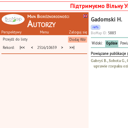
Підтримуємо Вільну У
Mapa Bioróżnorodności
Gadomski H.
Autorzy
refs
Perspektywy
Menu
Zaloguj się
BioMap ID:
5883
Przejdź do listy
Dodaj filtr
Widoki:
Powi
Ogólnie
Rekord:
|<<
<
2516/10659
>
>>|
Powiązane publikacje 
Gabryś B., Sobota G.,
uprawie rzepaku ozi