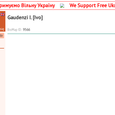
римуємо Вільну Україну
We Support Free Uk
Gaudenzi I. [Ivo]
się
BioMap ID:
9566
ltr