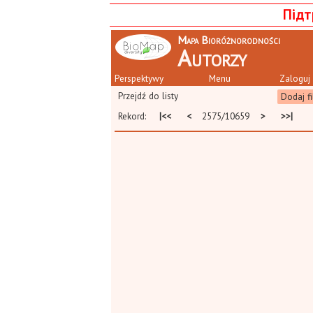
Підт
Mapa Bioróżnorodności
Autorzy
Perspektywy
Menu
Zaloguj 
Przejdź do listy
Dodaj fi
Rekord:
|<<
<
2575/10659
>
>>|