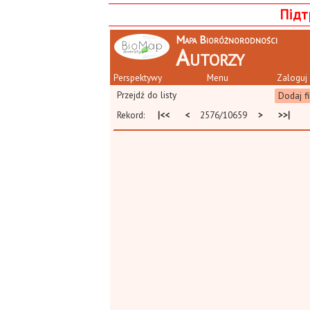
Підт
Mapa Bioróżnorodności
Autorzy
Perspektywy
Menu
Zaloguj 
Przejdź do listy
Dodaj fi
Rekord:
|<<
<
2576/10659
>
>>|