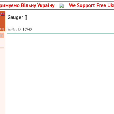
римуємо Вільну Україну
We Support Free Uk
Gauger []
się
BioMap ID:
16940
ltr