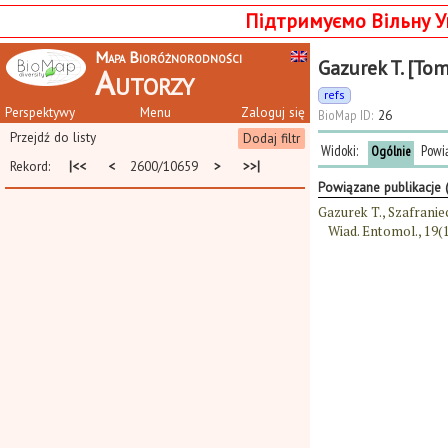
Підтримуємо Вільну У
Mapa Bioróżnorodności
Gazurek T. [To
Autorzy
refs
Perspektywy
Menu
Zaloguj się
BioMap ID:
26
Przejdź do listy
Dodaj filtr
Widoki:
Powi
Ogólnie
Rekord:
|<<
<
2600/10659
>
>>|
Powiązane publikacje 
Gazurek T., Szafranie
Wiad. Entomol., 19(1