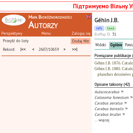
Підтримуємо Вільну У
Mapa Bioróżnorodności
Géhin J.B.
Autorzy
refs
taxa
Perspektywy
Menu
Zaloguj się
BioMap ID:
31
Przejdź do listy
Dodaj filtr
Widoki:
Powi
Ogólnie
Rekord:
|<<
<
2607/10659
>
>>|
Powiązane publikacje 
Géhin J.B. 1876. Catal
Géhin J.B. 1885. Cata
planches dessinées 
Opisane taksony (42)
Aulacocarabus
⚑
Calosoma funestum
Carabus aeratus
⚑
Carabus borealis
⚑
Carabus brullei
⚑
...
więcej