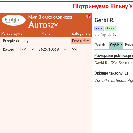
Підтримуємо Вільну У
Mapa Bioróżnorodności
Gerbi R.
Autorzy
refs
taxa
Perspektywy
Menu
Zaloguj się
BioMap ID:
36
Przejdź do listy
Dodaj filtr
Widoki:
Powi
Ogólnie
Rekord:
|<<
<
2625/10659
>
>>|
Powiązane publikacje 
Gerbi R. 1794. Storia 
Opisane taksony (1)
Curculio antiodontalg