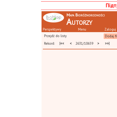
Підт
Mapa Bioróżnorodności
Autorzy
Perspektywy
Menu
Zaloguj 
Przejdź do listy
Dodaj fi
Rekord:
|<<
<
2631/10659
>
>>|