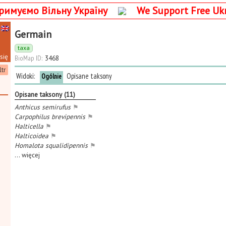
римуємо Вільну Україну
We Support Free Uk
Germain
taxa
się
BioMap ID:
3468
ltr
Widoki:
Opisane taksony
Ogólnie
Opisane taksony (11)
Anthicus semirufus
⚑
Carpophilus brevipennis
⚑
Halticella
⚑
Halticoidea
⚑
Homalota squalidipennis
⚑
...
więcej