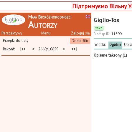
Підтримуємо Вільну У
Mapa Bioróżnorodności
Giglio-Tos
Autorzy
taxa
Perspektywy
Menu
Zaloguj się
BioMap ID:
11399
Przejdź do listy
Dodaj filtr
Widoki:
Opis
Ogólnie
Rekord:
|<<
<
2669/10659
>
>>|
Opisane taksony (1)