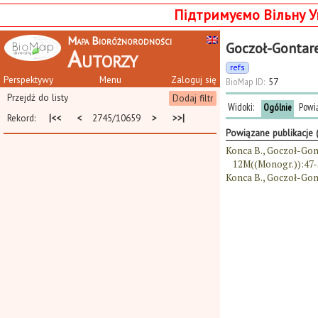
Підтримуємо Вільну У
Mapa Bioróżnorodności
Goczoł-Gontare
Autorzy
refs
Perspektywy
Menu
Zaloguj się
BioMap ID:
57
Przejdź do listy
Dodaj filtr
Widoki:
Powi
Ogólnie
Rekord:
|<<
<
2745/10659
>
>>|
Powiązane publikacje 
Konca B., Goczoł-Gont
12M((Monogr.)):47-
Konca B., Goczoł-Gont