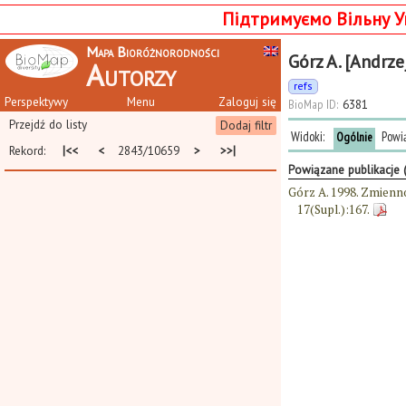
Підтримуємо Вільну У
Mapa Bioróżnorodności
Górz A. [Andrze
Autorzy
refs
Perspektywy
Menu
Zaloguj się
BioMap ID:
6381
Przejdź do listy
Dodaj filtr
Widoki:
Powi
Ogólnie
Rekord:
|<<
<
2843/10659
>
>>|
Powiązane publikacje 
Górz A. 1998. Zmienn
17(Supl.):167.