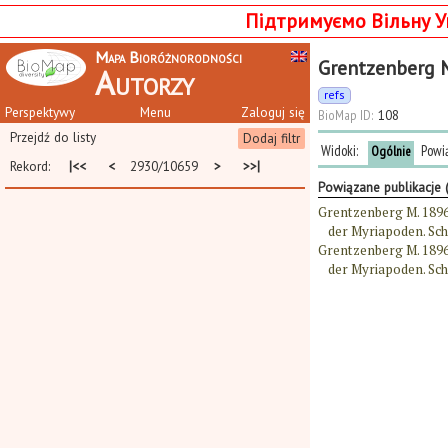
Підтримуємо Вільну У
Mapa Bioróżnorodności
Grentzenberg 
Autorzy
refs
Perspektywy
Menu
Zaloguj się
BioMap ID:
108
Przejdź do listy
Dodaj filtr
Widoki:
Powi
Ogólnie
Rekord:
|<<
<
2930/10659
>
>>|
Powiązane publikacje 
Grentzenberg M. 1896a
der Myriapoden. Schr
Grentzenberg M. 1896b
der Myriapoden. Schr