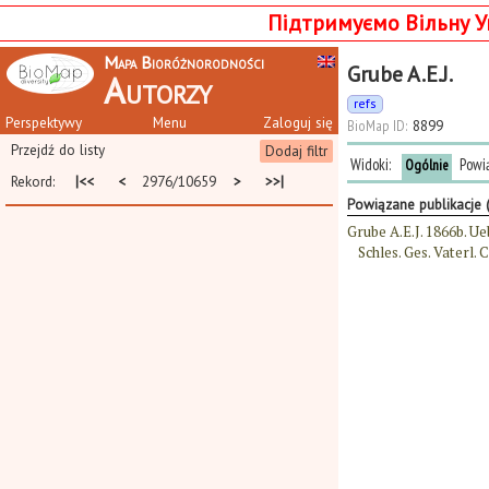
Підтримуємо Вільну У
Mapa Bioróżnorodności
Grube A.E.J.
Autorzy
refs
Perspektywy
Menu
Zaloguj się
BioMap ID:
8899
Przejdź do listy
Dodaj filtr
Widoki:
Powi
Ogólnie
Rekord:
|<<
<
2976/10659
>
>>|
Powiązane publikacje 
Grube A.E.J. 1866b. Ue
Schles. Ges. Vaterl. C