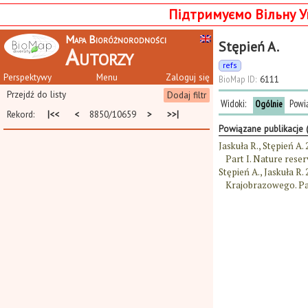
Підтримуємо Вільну У
Mapa Bioróżnorodności
Stępień A.
Autorzy
refs
Perspektywy
Menu
Zaloguj się
BioMap ID:
6111
Przejdź do listy
Dodaj filtr
Widoki:
Powi
Ogólnie
Rekord:
|<<
<
8850/10659
>
>>|
Powiązane publikacje 
Jaskuła R., Stępień A
Part I. Nature reser
Stępień A., Jaskuła 
Krajobrazowego. Park