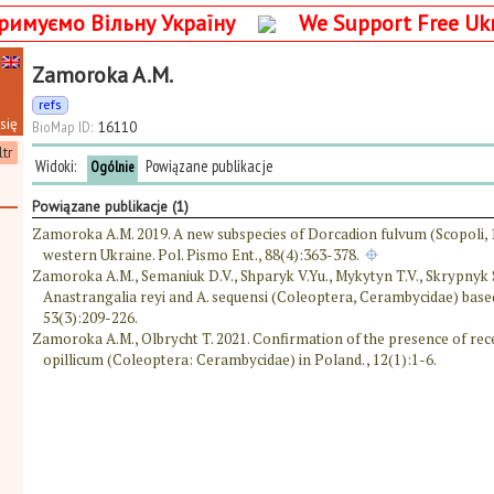
римуємо Вільну Україну
We Support Free Uk
Zamoroka A.M.
refs
się
BioMap ID:
16110
ltr
Widoki:
Powiązane publikacje
Ogólnie
Powiązane publikacje (1)
Zamoroka A.M. 2019. A new subspecies of Dorcadion fulvum (Scopoli,
western Ukraine. Pol. Pismo Ent., 88(4):363-378.
Zamoroka A.M., Semaniuk D.V., Shparyk V.Yu., Mykytyn T.V., Skrypnyk 
Anastrangalia reyi and A. sequensi (Coleoptera, Cerambycidae) base
53(3):209-226.
Zamoroka A.M., Olbrycht T. 2021. Confirmation of the presence of rec
opillicum (Coleoptera: Cerambycidae) in Poland. , 12(1):1-6.