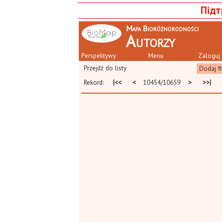
Підт
Mapa Bioróżnorodności
Autorzy
Perspektywy
Menu
Zaloguj 
Przejdź do listy
Dodaj fi
Rekord:
|<<
<
10454/10659
>
>>|