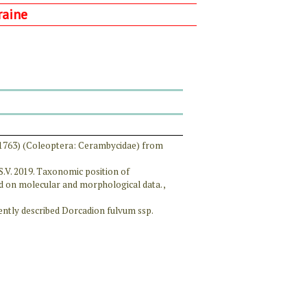
raine
 1763) (Coleoptera: Cerambycidae) from
S.V. 2019. Taxonomic position of
d on molecular and morphological data. ,
ently described Dorcadion fulvum ssp.