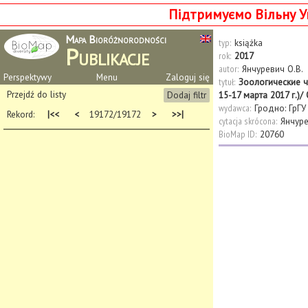
Підтримуємо Вільну У
Mapa Bioróżnorodności
typ:
książka
Publikacje
rok:
2017
autor:
Янчуревич О.В.
Perspektywy
Menu
Zaloguj się
tytuł:
Зоологические ч
Przejdź do listy
Dodaj filtr
15-17 марта 2017 г.)/ О
wydawca:
Гродно: ГрГУ
Rekord:
|<<
<
19172/19172
>
>>|
cytacja skrócona:
Янчуре
BioMap ID:
20760