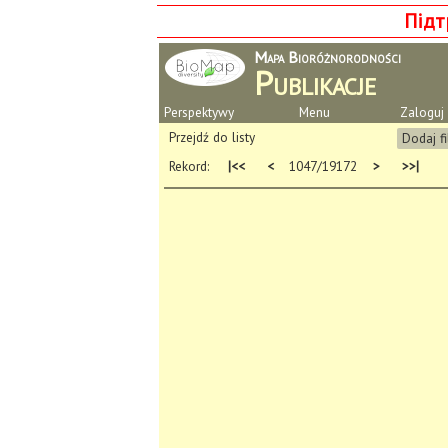
Підт
Mapa Bioróżnorodności
Publikacje
Perspektywy
Menu
Zaloguj 
Przejdź do listy
Dodaj fi
Rekord:
|<<
<
1047/19172
>
>>|