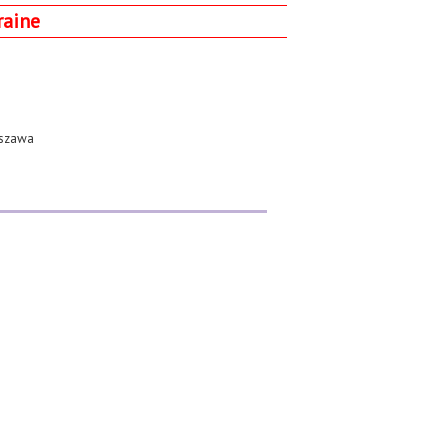
raine
szawa