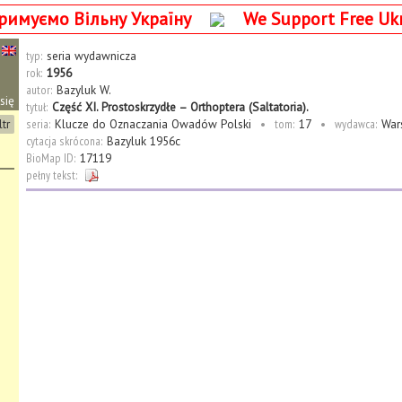
римуємо Вільну Україну
We Support Free Uk
typ:
seria wydawnicza
rok:
1956
autor:
Bazyluk W.
się
tytuł:
Część XI. Prostoskrzydłe – Orthoptera (Saltatoria).
ltr
seria:
Klucze do Oznaczania Owadów Polski
•
tom:
17
•
wydawca:
War
cytacja skrócona:
Bazyluk 1956c
BioMap ID:
17119
pełny tekst: