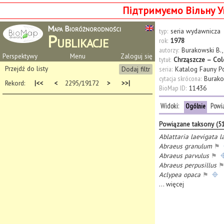
Підтримуємо Вільну У
Mapa Bioróżnorodności
typ:
seria wydawnicza
Publikacje
rok:
1978
autorzy:
Burakowski B.
Perspektywy
Menu
Zaloguj się
tytuł:
Chrząszcze – Cole
Przejdź do listy
Dodaj filtr
seria:
Katalog Fauny Po
cytacja skrócona:
Burakow
Rekord:
|<<
<
2295/19172
>
>>|
BioMap ID:
11436
Widoki:
Powi
Ogólnie
Powiązane taksony (5
Ablattaria laevigata l
Abraeus granulum
⚑
Abraeus parvulus
⚑
Abraeus perpusillus
Aclypea opaca
⚑
...
więcej