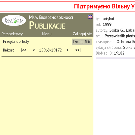
Підтримуємо Вільну У
Mapa Bioróżnorodności
typ:
artykuł
Publikacje
rok:
1999
autorzy:
Soika G.
,
Łaba
Perspektywy
Menu
Zaloguj się
tytuł:
Prześwietlik pier
Przejdź do listy
Dodaj filtr
czasopismo:
Ochrona R
cytacja skrócona:
Soika 
Rekord:
|<<
<
15968/19172
>
>>|
BioMap ID:
19182