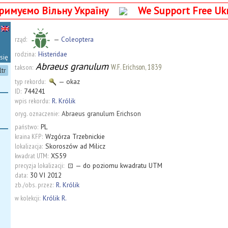
римуємо Вільну Україну
We Support Free Uk
rząd:
—
Coleoptera
rodzina:
Histeridae
się
Abraeus granulum
W.F. Erichson, 1839
takson:
ltr
typ rekordu:
— okaz
ID:
744241
wpis rekordu:
R. Królik
oryg. oznaczenie:
Abraeus granulum Erichson
państwo:
PL
kraina KFP:
Wzgórza Trzebnickie
lokalizacja:
Skoroszów ad Milicz
kwadrat UTM:
XS59
precyzja lokalizacji:
⊡
— do poziomu kwadratu UTM
data:
30 VI 2012
zb./obs. przez:
R. Królik
w kolekcji:
Królik R.