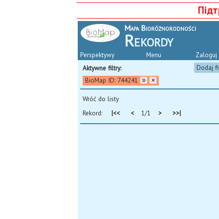
Підт
Mapa Bioróżnorodności
Rekordy
Perspektywy
Menu
Zaloguj 
Dodaj fi
Aktywne filtry:
BioMap ID: 744241
Wróć do listy
Rekord:
|<<
<
1/1
>
>>|