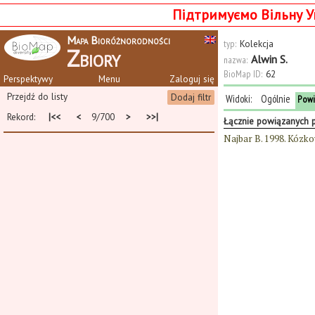
Підтримуємо Вільну У
Mapa Bioróżnorodności
typ:
Kolekcja
Zbiory
Alwin S.
nazwa:
BioMap ID:
62
Perspektywy
Menu
Zaloguj się
Przejdź do listy
Dodaj filtr
Widoki:
Ogólnie
Powi
Rekord:
|<<
<
9/700
>
>>|
Łącznie powiązanych po
Najbar B. 1998. Kózko