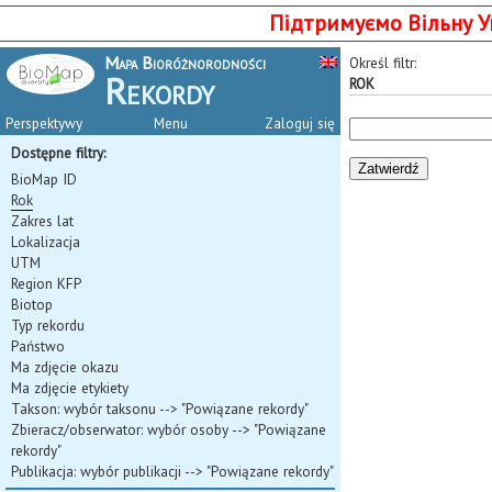
Підтримуємо Вільну У
Mapa Bioróżnorodności
Określ filtr:
Rekordy
ROK
Perspektywy
Menu
Zaloguj się
Dostępne filtry:
BioMap ID
Rok
Zakres lat
Lokalizacja
UTM
Region KFP
Biotop
Typ rekordu
Państwo
Ma zdjęcie okazu
Ma zdjęcie etykiety
Takson:
wybór taksonu
--> "Powiązane rekordy"
Zbieracz/obserwator:
wybór osoby
--> "Powiązane
rekordy"
Publikacja:
wybór publikacji
--> "Powiązane rekordy"