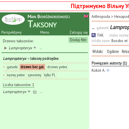
Підтримуємо Вільну У
Mapa Bioróżnorodności
Arthropoda
>
Hexapo
Taksony
Lampropt
←
gatunek
:
Perspektywy
Menu
Zaloguj się
TAK
status nazwy:
PL
Dodaj filtr
źródło nazw:
Buszko et
Drzewo taksonów:
Lampropteryx
⚑
→
Widoki:
Ogólnie
Reko
Lampropteryx
— taksony podrzędne
:
Powiązani autorzy (1)
♦
gatunki
drzewo bez gat.
drzewo pełne
Kokot A.
♦
nazwy pełne
synonimy
tylko PL
Liczba taksonów: 1
Lampropteryx
⚑
→