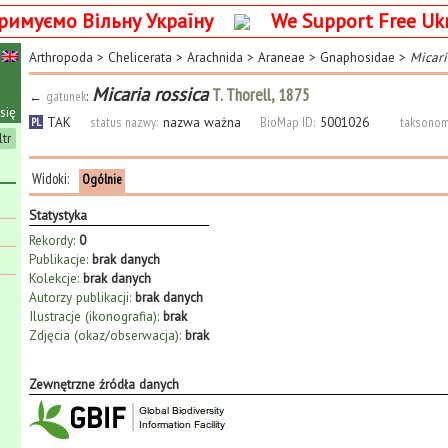
римуємо Вільну Україну
We Support Free Uk
Arthropoda
>
Chelicerata
>
Arachnida
>
Araneae
>
Gnaphosidae
>
Micari
Micaria rossica
T. Thorell, 1875
←
gatunek
:
się
TAK
status nazwy:
nazwa ważna
BioMap ID:
5001026
taksonom
PL
ltr
Widoki:
Ogólnie
Statystyka
Rekordy:
0
Publikacje:
brak danych
Kolekcje:
brak danych
Autorzy publikacji:
brak danych
Ilustracje (ikonografia):
brak
Zdjęcia (okaz/obserwacja):
brak
Zewnętrzne źródła danych