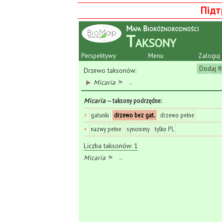
Підт
Mapa Bioróżnorodności
Taksony
Perspektywy
Menu
Zaloguj 
Dodaj fi
Drzewo taksonów:
Micaria
⚑
→
Micaria
— taksony podrzędne
:
♦
gatunki
drzewo bez gat.
drzewo pełne
♦
nazwy pełne
synonimy
tylko PL
Liczba taksonów: 1
Micaria
⚑
→