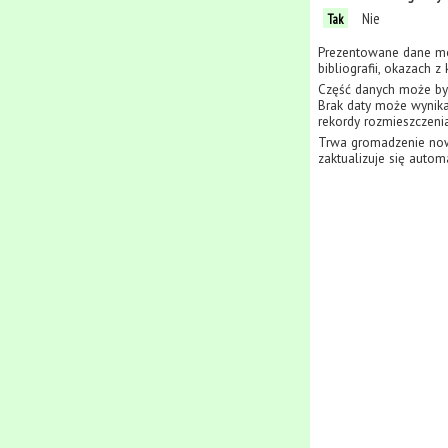
Nie
Tak
Prezentowane dane mo
bibliografii, okazach 
Część danych może być
Brak daty może wynikać
rekordy rozmieszczenia
Trwa gromadzenie now
zaktualizuje się autom