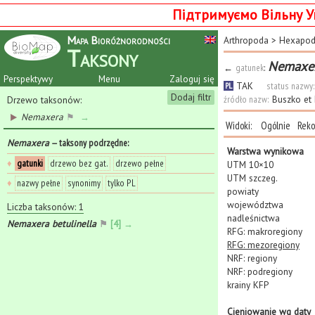
Підтримуємо Вільну У
Mapa Bioróżnorodności
Arthropoda
>
Hexapo
Taksony
Nemaxer
←
gatunek
:
Perspektywy
Menu
Zaloguj się
TAK
status nazwy:
PL
Dodaj filtr
źródło nazw:
Buszko et
Drzewo taksonów:
Nemaxera
⚑
→
Widoki:
Ogólnie
Reko
Nemaxera
— taksony podrzędne
:
Warstwa wynikowa
♦
gatunki
drzewo bez gat.
drzewo pełne
UTM 10×10
UTM szczeg.
♦
nazwy pełne
synonimy
tylko PL
powiaty
województwa
Liczba taksonów: 1
nadleśnictwa
Nemaxera betulinella
⚑
[4] →
RFG: makroregiony
RFG: mezoregiony
NRF: regiony
NRF: podregiony
krainy KFP
Cieniowanie wg daty