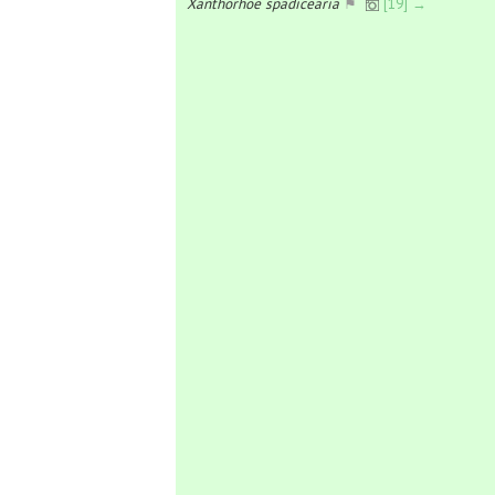
Xanthorhoe spadicearia
⚑
[19] →