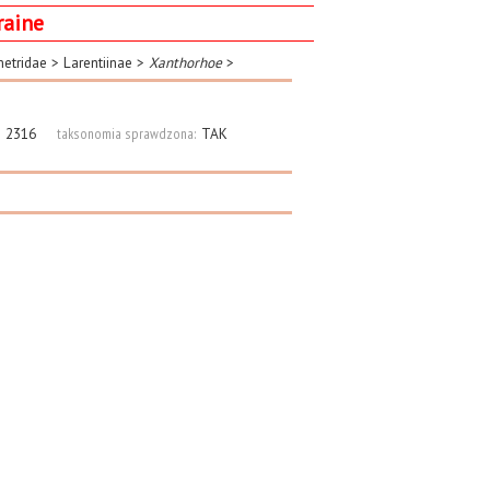
raine
etridae
>
Larentiinae
>
Xanthorhoe
>
:
2316
taksonomia sprawdzona:
TAK