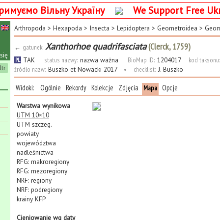
римуємо Вільну Україну
We Support Free Uk
Arthropoda
>
Hexapoda
>
Insecta
>
Lepidoptera
>
Geometroidea
>
Geom
Xanthorhoe quadrifasciata
(Clerck, 1759)
←
gatunek
:
się
TAK
status nazwy:
nazwa ważna
BioMap ID:
1204017
kod taksonu
PL
ltr
źródło nazw:
Buszko et Nowacki 2017
•
checklist:
J. Buszko
Widoki:
Ogólnie
Rekordy
Kolekcje
Zdjęcia
Opcje
Mapa
Warstwa wynikowa
UTM 10×10
UTM szczeg.
powiaty
województwa
nadleśnictwa
RFG: makroregiony
RFG: mezoregiony
NRF: regiony
NRF: podregiony
krainy KFP
Cieniowanie wg daty