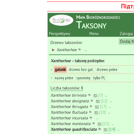
Підт
Mapa Bioróżnorodności
Taksony
Perspektywy
Menu
Zaloguj 
Dodaj fi
Drzewo taksonów:
Xanthorhoe
⚑
→
Xanthorhoe
— taksony podrzędne
:
♦
gatunki
drzewo bez gat.
drzewo pełne
♦
nazwy pełne
synonimy
tylko PL
Liczba taksonów: 8
Xanthorhoe biriviata
⚑
[7] →
Xanthorhoe designata
⚑
[12] →
Xanthorhoe ferrugata
⚑
[17] →
Xanthorhoe fluctuata
⚑
[20] →
Xanthorhoe incursata
⚑
→
Xanthorhoe montanata
⚑
[15] →
Xanthorhoe quadrifasciata
⚑
[14] →