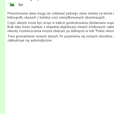
Nie
Tak
Prezentowane dane mogą nie oddawać pełnego stanu wiedzy na temat ro
bibliografii, okazach z kolekcji oraz zweryfikowanych obserwacjach.
Część danych może być wciąż w trakcie geokodowania (dodawania współr
Brak daty może wynikać z niepełnej digitalizacji danych źródłowych; tak
rekordy rozmieszczenia można obejrzeć po kliknięciu w link "Pokaż rekor
Trwa gromadzenie nowych danych. Po pojawieniu się nowych rekordów z
zaktualizuje się automatycznie.