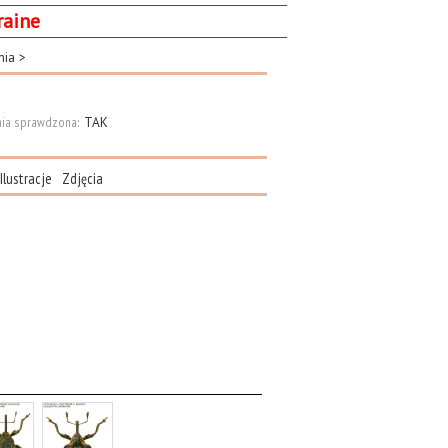
raine
mia
>
ia sprawdzona:
TAK
Ilustracje
Zdjęcia