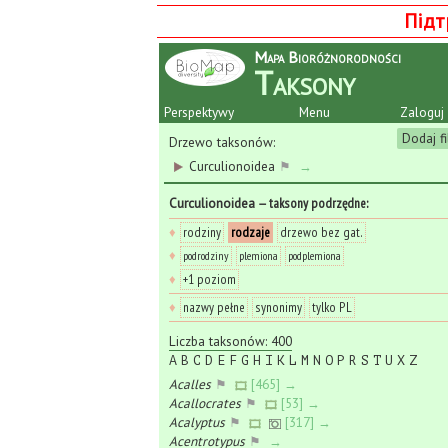
Підт
Mapa Bioróżnorodności
Taksony
Perspektywy
Menu
Zaloguj 
Dodaj fi
Drzewo taksonów:
Curculionoidea
⚑
→
Curculionoidea
— taksony podrzędne
:
♦
rodziny
rodzaje
drzewo bez gat.
♦
podrodziny
plemiona
podplemiona
♦
+1 poziom
♦
nazwy pełne
synonimy
tylko PL
Liczba taksonów: 400
A
B
C
D
E
F
G
H
I
K
L
M
N
O
P
R
S
T
U
X
Z
Acalles
⚑
[465] →
Acallocrates
⚑
[53] →
Acalyptus
⚑
[317] →
Acentrotypus
⚑
→