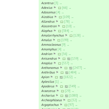
Acentrus
[3] →
Adexius
⚑
[66] →
Adosomus
[4] →
Aizobius
⚑
[109] →
Allandrus
⚑
[78] →
Alocentron
⚑
[10] →
Alophus
⚑
[384] →
Amalorrhynchus
⚑
[128] →
Amalus
⚑
[199] →
Ammocleonus
[9] →
Amomphus
[4] →
Andrion
⚑
[56] →
Anisandrus
⚑
[159] →
Anoplus
⚑
[557] →
Anthonomus
⚑
[2477] →
Anthribus
⚑
[484] →
Apion
⚑
[1822] →
Aplesilus
[1] →
Apoderus
⚑
[349] →
Araecerus
⚑
[29] →
Archarius
⚑
[1080] →
Archeophloeus
⚑
[52] →
Argoptochus
⚑
[97] →