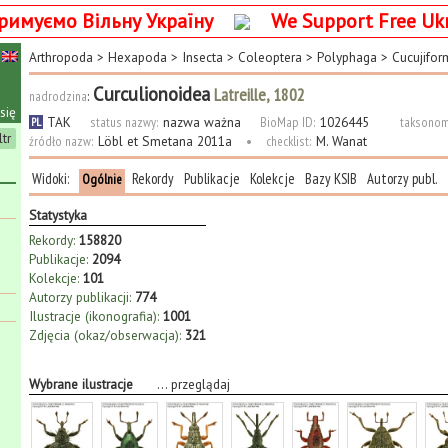
римуємо Вільну Україну
We Support Free Uk
Arthropoda
>
Hexapoda
>
Insecta
>
Coleoptera
>
Polyphaga
>
Cucujifor
Curculionoidea
Latreille, 1802
nadrodzina
:
się
TAK
status nazwy:
nazwa ważna
BioMap ID:
1026445
taksonom
PL
ltr
źródło nazw:
Löbl et Smetana 2011a
•
checklist:
M. Wanat
Widoki:
Rekordy
Publikacje
Kolekcje
Bazy KSIB
Autorzy publ.
Ogólnie
Statystyka
Rekordy:
158820
Publikacje:
2094
Kolekcje:
101
Autorzy publikacji:
774
Ilustracje (ikonografia):
1001
Zdjęcia (okaz/obserwacja):
321
Wybrane ilustracje
...
przeglądaj