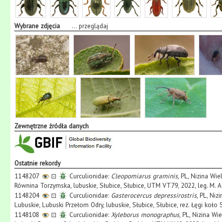
Wybrane zdjęcia
...
przeglądaj
Zewnętrzne źródła danych
Ostatnie rekordy
1148207
⊡
Curculionidae:
Cleopomiarus graminis
, PL, Nizina Wi
Równina Torzymska, lubuskie, Słubice, Słubice, UTM VT79, 2022, leg. M. 
1148204
⊡
Curculionidae:
Gasterocercus depressirostris
, PL, Ni
Lubuskie, Lubuski Przełom Odry, lubuskie, Słubice, Słubice, rez. Łęgi koło
1148108
⊡
Curculionidae:
Xyleborus monographus
, PL, Nizina W