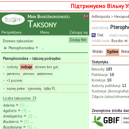
Підтримуємо Вільну У
Mapa Bioróżnorodności
Arthropoda
>
Hexapo
Taksony
Pteroph
nadrodzina
:
Perspektywy
Menu
Zaloguj się
TAK
status nazwy:
PL
Dodaj filtr
źródło nazw:
Buszko et
Drzewo taksonów:
Pterophoroidea
⚑
→
Widoki:
Reko
Ogólnie
Pterophoroidea
— taksony podrzędne
:
Statystyka
♦
rodziny
rodzaje
drzewo bez gat.
Rekordy:
183
♦
podrodziny
plemiona
podplemiona
Publikacje:
10
Kolekcje:
10
♦
+1 poziom
Autorzy publikacji:
12
♦
nazwy pełne
synonimy
tylko PL
Ilustracje (ikonografia):
Zdjęcia (okaz/obserwac
Liczba taksonów: 23
Adaina
⚑
[5] →
Agdistis
⚑
[3] →
Zewnętrzne źródła da
Amblyptilia
⚑
[2] →
Buckleria
⚑
[5] →
Buszkoiana
⚑
[1] →