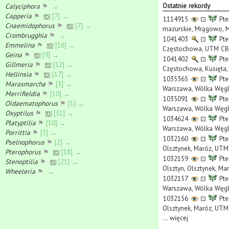
Ostatnie rekordy
Calyciphora
⚑
→
Capperia
⚑
[7] →
1114915
⊡
Pte
Cnaemidophorus
⚑
[7] →
mazurskie, Mrągowo, Mik
Crombrugghia
⚑
→
1041403
⊡
Pte
Emmelina
⚑
[16] →
Częstochowa, UTM CB72, 
Geina
⚑
[9] →
1041402
⊡
Pte
Gillmeria
⚑
[12] →
Częstochowa, Kusięta, U
Hellinsia
⚑
[17] →
1035365
⊡
Pte
Marasmarcha
⚑
[3] →
Warszawa, Wólka Węglo
Merrifieldia
⚑
[10] →
1035091
⊡
Pte
Oidaematophorus
⚑
[1] →
Warszawa, Wólka Węglo
Oxyptilus
⚑
[31] →
1034624
⊡
Pte
Platyptilia
⚑
[10] →
Warszawa, Wólka Węglo
Porrittia
⚑
[3] →
1032160
⊡
Pte
Pselnophorus
⚑
[2] →
Olsztynek, Maróz, UTM 
Pterophorus
⚑
[18] →
1032159
⊡
Pte
Stenoptilia
⚑
[21] →
Olsztyn, Olsztynek, Mar
Wheeleria
⚑
→
1032157
⊡
Pte
Warszawa, Wólka Węglo
1032156
⊡
Pte
Olsztynek, Maróz, UTM 
...
więcej