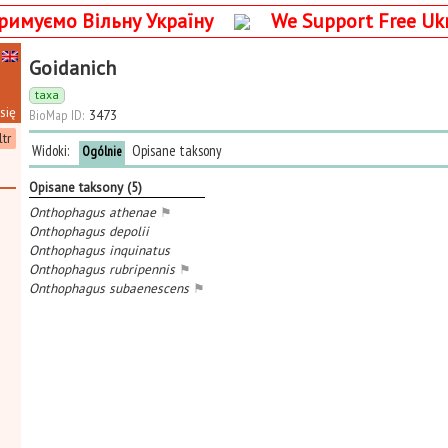
римуємо Вільну Україну
We Support Free Uk
Goidanich
taxa
się
BioMap ID:
3473
ltr
Widoki:
Opisane taksony
Ogólnie
Opisane taksony (5)
Onthophagus athenae
⚑
Onthophagus depolii
Onthophagus inquinatus
Onthophagus rubripennis
⚑
Onthophagus subaenescens
⚑