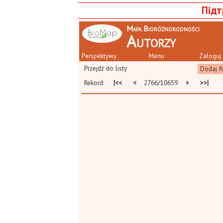
Підт
Mapa Bioróżnorodności
Autorzy
Perspektywy
Menu
Zaloguj 
Przejdź do listy
Dodaj fi
Rekord:
|<<
<
2766/10659
>
>>|