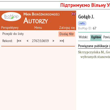
Підтримуємо Вільну У
Mapa Bioróżnorodności
Gołąb J.
Autorzy
refs
Perspektywy
Menu
Zaloguj się
BioMap ID:
67
Przejdź do listy
Dodaj filtr
Widoki:
Powi
Ogólnie
Rekord:
|<<
<
2767/10659
>
>>|
Powiązane publikacje 
Skrzypczyńska M., Gołą
wybranych stanowisk