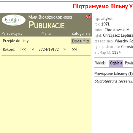
Підтримуємо Вільну У
Mapa Bioróżnorodności
typ:
artykuł
Publikacje
rok:
1971
autor:
Chrostowski M.
Perspektywy
Menu
Zaloguj się
tytuł:
Chrząszcz Leptura
Przejdź do listy
Dodaj filtr
czasopismo:
Wierchy. R
cytacja skrócona:
Chrost
Rekord:
|<<
<
2724/19172
>
>>|
BioMap ID:
1124
Widoki:
Powi
Ogólnie
Powiązane taksony (1)
Stictoleptura tesserul