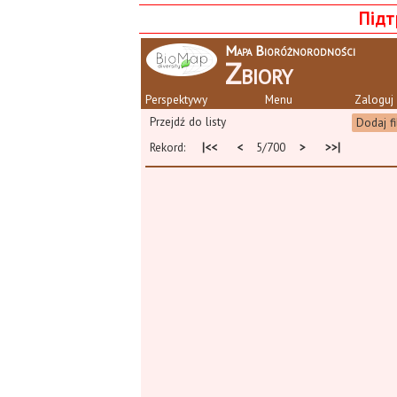
Підт
Mapa Bioróżnorodności
Zbiory
Perspektywy
Menu
Zaloguj 
Przejdź do listy
Dodaj fi
Rekord:
|<<
<
5/700
>
>>|