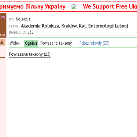
римуємо Вільну Україну
We Support Free Uk
typ:
Kolekcja
Akademia Rolnicza, Kraków, Kat. Entomologii Leśnej
nazwa:
BioMap ID:
538
się
ltr
Widoki:
Powiązane taksony
→Pokaż rekordy (33)
Ogólnie
Powiązane taksony (15)