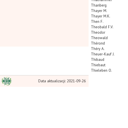
Thanberg
Thayer M.
Thayer M.K.
Then F.
Theobald F.V.
Theodor
Theowald
Thérond
Théry A.
Theuer-Kauf J.
Thibaud
Thiebaut
Thieleben O.
Thieme O.
Data aktualizacji: 2021-09-26
Thiem H.
Thienemann
Thiersch
Thiery de Menonville
Thoma P.
Thomas C.
Thomas K.H.
Thompson R.T.
Thomson