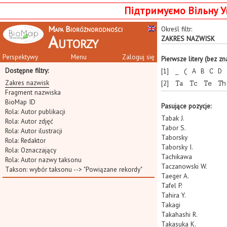
Підтримуємо Вільну У
Mapa Bioróżnorodności
Określ filtr:
Autorzy
ZAKRES NAZWISK
Perspektywy
Menu
Zaloguj się
Pierwsze litery (bez z
Dostępne filtry:
[1]
_
(
A
B
C
D
Zakres nazwisk
[2]
Ta
Tc
Te
Th
Fragment nazwiska
BioMap ID
Pasujące pozycje:
Rola: Autor publikacji
Tabak J.
Rola: Autor zdjęć
Tabor S.
Rola: Autor ilustracji
Taborsky
Rola: Redaktor
Taborsky I.
Rola: Oznaczający
Tachikawa
Rola: Autor nazwy taksonu
Taczanowski W.
Takson:
wybór taksonu
--> "Powiązane rekordy"
Taeger A.
Tafel P.
Tahira Y.
Takagi
Takahashi R.
Takasuka K.