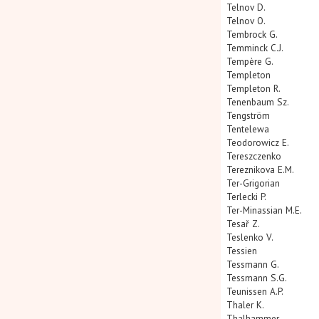
Telnov D.
Telnov O.
Tembrock G.
Temminck C.J.
Tempère G.
Templeton
Templeton R.
Tenenbaum Sz.
Tengström
Tentelewa
Teodorowicz E.
Tereszczenko
Tereznikova E.M.
Ter-Grigorian
Terlecki P.
Ter-Minassian M.E.
Tesař Z.
Teslenko V.
Tessien
Tessmann G.
Tessmann S.G.
Teunissen A.P.
Thaler K.
Thalhammer