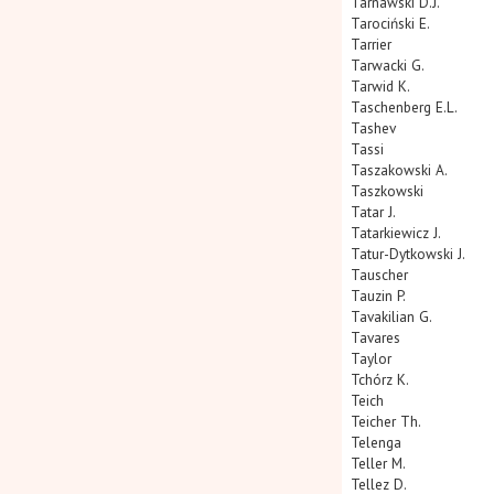
Tarnawski D.J.
Tarociński E.
Tarrier
Tarwacki G.
Tarwid K.
Taschenberg E.L.
Tashev
Tassi
Taszakowski A.
Taszkowski
Tatar J.
Tatarkiewicz J.
Tatur-Dytkowski J.
Tauscher
Tauzin P.
Tavakilian G.
Tavares
Taylor
Tchórz K.
Teich
Teicher Th.
Telenga
Teller M.
Tellez D.