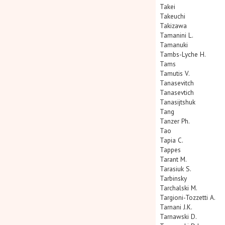
Takei
Takeuchi
Takizawa
Tamanini L.
Tamanuki
Tambs-Lyche H.
Tams
Tamutis V.
Tanasevitch
Tanasevtich
Tanasijtshuk
Tang
Tanzer Ph.
Tao
Tapia C.
Tappes
Tarant M.
Tarasiuk S.
Tarbinsky
Tarchalski M.
Targioni-Tozzetti A.
Tarnani J.K.
Tarnawski D.