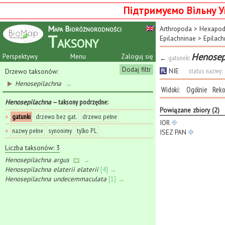
Підтримуємо Вільну У
Mapa Bioróżnorodności
Arthropoda
>
Hexapo
Taksony
Epilachninae
>
Epilach
Henosepi
Perspektywy
Menu
Zaloguj się
←
gatunek
:
Dodaj filtr
NIE
status nazwy:
Drzewo taksonów:
PL
Henosepilachna
→
Widoki:
Ogólnie
Reko
Henosepilachna
— taksony podrzędne
:
Powiązane zbiory (2)
♦
gatunki
drzewo bez gat.
drzewo pełne
IOR
♦
nazwy pełne
synonimy
tylko PL
ISEZ PAN
Liczba taksonów: 3
Henosepilachna argus
→
Henosepilachna elaterii elaterii
[4] →
Henosepilachna undecemmaculata
[1] →