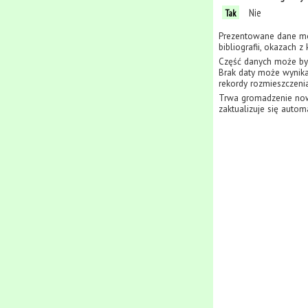
Nie
Tak
Prezentowane dane mo
bibliografii, okazach 
Część danych może być
Brak daty może wynikać
rekordy rozmieszczenia
Trwa gromadzenie now
zaktualizuje się autom