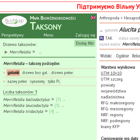
Підтримуємо Вільну У
Mapa Bioróżnorodności
Arthropoda
>
Hexapo
Taksony
Alucita p
←
gatunek
:
Perspektywy
Menu
Zaloguj się
TAK
status nazwy:
PL
Dodaj filtr
nazwa ważna:
Merrifield
Drzewo taksonów:
Merrifieldia
⚑
→
Widoki:
Ogólnie
Reko
Merrifieldia
— taksony podrzędne
:
Warstwa wynikowa
♦
gatunki
drzewo bez gat.
drzewo pełne
UTM 10×10
UTM szczeg.
♦
nazwy pełne
synonimy
tylko PL
powiaty
województwa
Liczba taksonów: 3
nadleśnictwa
Merrifieldia baliodactylus
⚑
[3] →
RFG: makroregiony
Merrifieldia leucodactyla
⚑
[3] →
RFG: mezoregiony
Merrifieldia tridactyla
⚑
[4] →
NRF: regiony
NRF: podregiony
krainy KFP
Cieniowanie wg daty