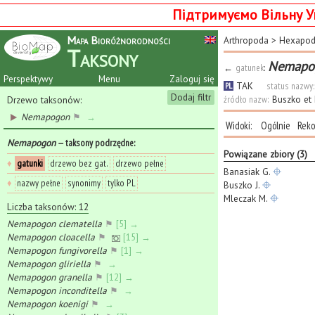
Підтримуємо Вільну У
Mapa Bioróżnorodności
Arthropoda
>
Hexapo
Taksony
Nemapog
←
gatunek
:
Perspektywy
Menu
Zaloguj się
TAK
status nazwy:
PL
Dodaj filtr
źródło nazw:
Buszko et
Drzewo taksonów:
Nemapogon
⚑
→
Widoki:
Ogólnie
Reko
Nemapogon
— taksony podrzędne
:
Powiązane zbiory (3)
♦
gatunki
drzewo bez gat.
drzewo pełne
Banasiak G.
♦
nazwy pełne
synonimy
tylko PL
Buszko J.
Mleczak M.
Liczba taksonów: 12
Nemapogon clematella
⚑
[5] →
Nemapogon cloacella
⚑
[15] →
Nemapogon fungivorella
⚑
[1] →
Nemapogon gliriella
⚑
→
Nemapogon granella
⚑
[12] →
Nemapogon inconditella
⚑
→
Nemapogon koenigi
⚑
→