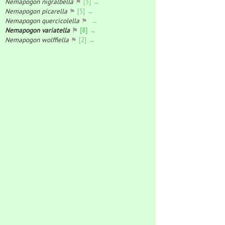
Nemapogon nigralbella
⚑
[3] →
Nemapogon picarella
⚑
[5] →
Nemapogon quercicolella
⚑
→
Nemapogon variatella
⚑
[8] →
Nemapogon wolffiella
⚑
[2] →