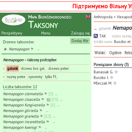
Підтримуємо Вільну У
Mapa Bioróżnorodności
Arthropoda
>
Hexapo
Taksony
Nemapog
←
gatunek
:
Perspektywy
Menu
Zaloguj się
TAK
status nazwy:
PL
Dodaj filtr
źródło nazw:
Buszko et
Drzewo taksonów:
Nemapogon
⚑
→
Widoki:
Ogólnie
Reko
Nemapogon
— taksony podrzędne
:
Powiązane zbiory (3)
♦
gatunki
drzewo bez gat.
drzewo pełne
Banasiak G.
♦
nazwy pełne
synonimy
tylko PL
Buszko J.
Mleczak M.
Liczba taksonów: 12
Nemapogon clematella
⚑
[5] →
Nemapogon cloacella
⚑
[15] →
Nemapogon fungivorella
⚑
[1] →
Nemapogon gliriella
⚑
→
Nemapogon granella
⚑
[12] →
Nemapogon inconditella
⚑
→
Nemapogon koenigi
⚑
→