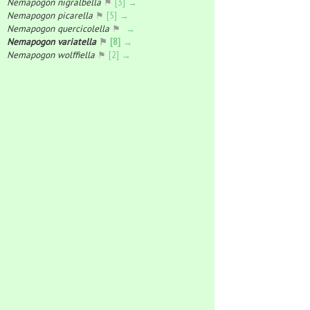
Nemapogon nigralbella
⚑
[3] →
Nemapogon picarella
⚑
[5] →
Nemapogon quercicolella
⚑
→
Nemapogon variatella
⚑
[8] →
Nemapogon wolffiella
⚑
[2] →