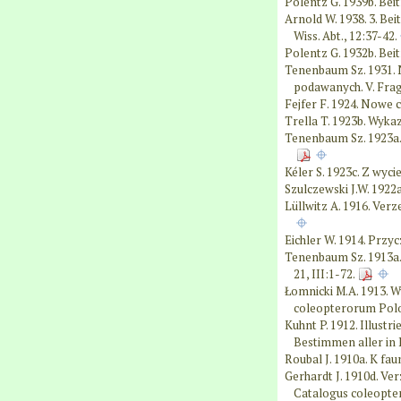
Polentz G. 1939b. Beit
Arnold W. 1938. 3. Be
Wiss. Abt., 12:37-42.
Polentz G. 1932b. Beit
Tenenbaum Sz. 1931. 
podawanych. V. Frag
Fejfer F. 1924. Nowe 
Trella T. 1923b. Wyka
Tenenbaum Sz. 1923a. 
Kéler S. 1923c. Z wyci
Szulczewski J.W. 1922
Lüllwitz A. 1916. Verz
Eichler W. 1914. Przy
Tenenbaum Sz. 1913a. 
21, III:1-72.
Łomnicki M.A. 1913. 
coleopterorum Polon
Kuhnt P. 1912. Illus
Bestimmen aller in 
Roubal J. 1910a. K fau
Gerhardt J. 1910d. Ve
Catalogus coleopter