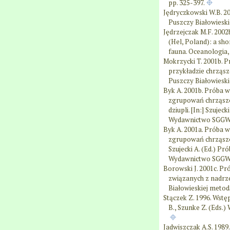
pp. 325-397.
Jędryczkowski W.B. 2
Puszczy Białowieskie
Jędrzejczak M.F. 2002
(Hel, Poland): a sho
fauna. Oceanologia,
Mokrzycki T. 2001b. 
przykładzie chrząszc
Puszczy Białowiesk
Byk A. 2001b. Próba w
zgrupowań chrząszc
dziupli. [In:] Szuje
Wydawnictwo SGGW, 
Byk A. 2001a. Próba w
zgrupowań chrząszcz
Szujecki A. (Ed.) P
Wydawnictwo SGGW, 
Borowski J. 2001c. Pr
związanych z nadrze
Białowieskiej meto
Stączek Z. 1996. Wstę
B., Szunke Z. (Eds.
Jadwiszczak A.S. 1989.