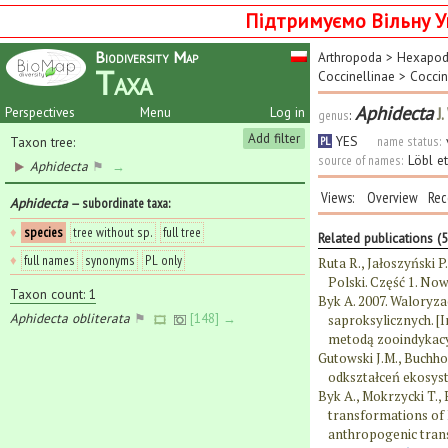
Підтримуємо Вільну У
Biodiversity Map
Arthropoda
>
Hexapo
Taxa
Coccinellinae
>
Coccin
Aphidecta
J.
Perspectives
Menu
Log in
genus
:
Add filter
YES
name status:
Taxon tree:
PL
source of names:
Löbl e
Aphidecta
⚑
→
Views:
Overview
Rec
Aphidecta
— subordinate taxa
:
♦
species
tree without sp.
full tree
Related publications (
♦
full names
synonyms
PL only
Ruta R., Jałoszyński P
Polski. Część 1. Now
Taxon count: 1
Byk A. 2007. Waloryz
Aphidecta obliterata
⚑
[148] →
saproksylicznych. [
metodą zooindykacy
Gutowski J.M., Buchho
odkształceń ekosyst
Byk A., Mokrzycki T., 
transformations of B
anthropogenic trans