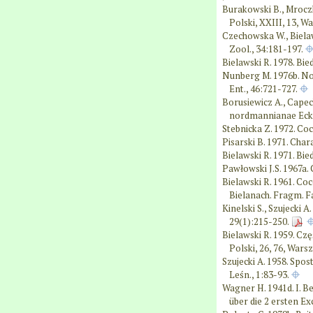
Burakowski B., Mroczk
Polski, XXIII, 13, W
Czechowska W., Bielaw
Zool., 34:181-197.
Bielawski R. 1978. Bie
Nunberg M. 1976b. No
Ent., 46:721-727.
Borusiewicz A., Capec
nordmannianae Eckst
Stebnicka Z. 1972. Co
Pisarski B. 1971. Cha
Bielawski R. 1971. Bi
Pawłowski J.S. 1967a.
Bielawski R. 1961. Co
Bielanach. Fragm. Fa
Kinelski S., Szujecki 
29(1):215-250.
Bielawski R. 1959. Cz
Polski, 26, 76, Wars
Szujecki A. 1958. Sp
Leśn., 1:83-93.
Wagner H. 1941d. I. B
über die 2 ersten Ex