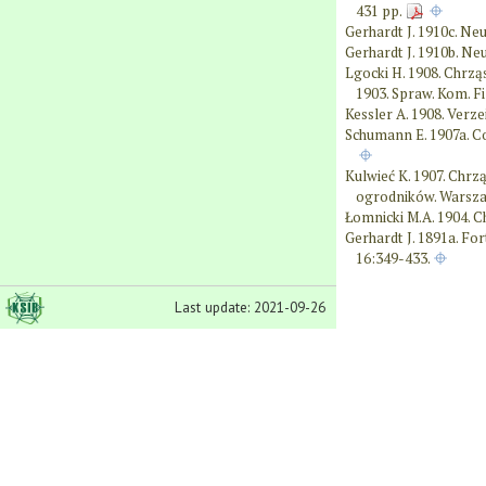
431 pp.
Gerhardt J. 1910c. Neu
Gerhardt J. 1910b. Neu
Lgocki H. 1908. Chrz
1903. Spraw. Kom. Fi
Kessler A. 1908. Verz
Schumann E. 1907a. Co
Kulwieć K. 1907. Chr
ogrodników. Warsza
Łomnicki M.A. 1904. C
Gerhardt J. 1891a. For
16:349-433.
→ Show all
Last update: 2021-09-26