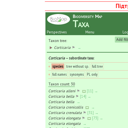
Підт
Biodiversity Map
Taxa
Perspectives
Menu
Log
Add fil
Taxon tree:
Corticaria
⚑
→
Corticaria
— subordinate taxa
:
♦
species
tree without sp.
full tree
♦
full names
synonyms
PL only
Taxon count: 30
Corticaria alleni
⚑
[11] →
Corticaria bella
⚑
[14] →
Corticaria bella
→
Corticaria crenicollis
→
Corticaria crenulata
⚑
[31] →
Corticaria elongata
⚑
[73] →
Corticaria elongata
→