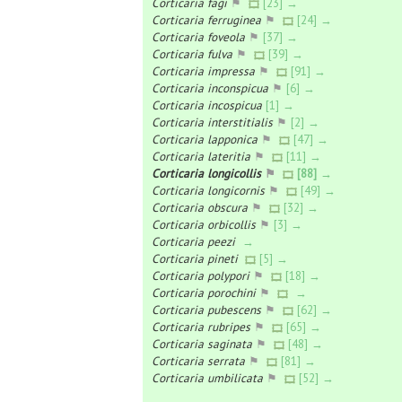
Corticaria fagi
⚑
[23] →
Corticaria ferruginea
⚑
[24] →
Corticaria foveola
⚑
[37] →
Corticaria fulva
⚑
[39] →
Corticaria impressa
⚑
[91] →
Corticaria inconspicua
⚑
[6] →
Corticaria incospicua
[1] →
Corticaria interstitialis
⚑
[2] →
Corticaria lapponica
⚑
[47] →
Corticaria lateritia
⚑
[11] →
Corticaria longicollis
⚑
[88] →
Corticaria longicornis
⚑
[49] →
Corticaria obscura
⚑
[32] →
Corticaria orbicollis
⚑
[3] →
Corticaria peezi
→
Corticaria pineti
[5] →
Corticaria polypori
⚑
[18] →
Corticaria porochini
⚑
→
Corticaria pubescens
⚑
[62] →
Corticaria rubripes
⚑
[65] →
Corticaria saginata
⚑
[48] →
Corticaria serrata
⚑
[81] →
Corticaria umbilicata
⚑
[52] →