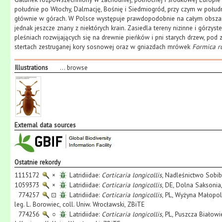
południe po Włochy, Dalmację, Bośnię i Siedmiogród, przy czym w połu
głównie w górach. W Polsce występuje prawdopodobnie na całym obszarze 
jednak jeszcze znany z niektórych krain. Zasiedla tereny nizinne i górzyste,
pleśniach rozwijających się na drewnie pieńków i pni starych drzew, pod z
stertach zestruganej kory sosnowej oraz w gniazdach mrówek
Formica r
Illustrations
...
browse
External data sources
Ostatnie rekordy
1115172
×
Latridiidae:
Corticaria longicollis
, Nadleśnictwo Sobibó
1059373
×
Latridiidae:
Corticaria longicollis
, DE, Dolna Saksonia,
774257
⊡
Latridiidae:
Corticaria longicollis
, PL, Wyżyna Małopo
leg. L. Borowiec, coll. Uniw. Wrocławski, ZBiTE
774256
○
Latridiidae:
Corticaria longicollis
, PL, Puszcza Białowi