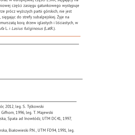
dniowej części zasięgu gatunkowego występuje
prócz wyższych partii górskich, nie jest
 sięgając do strefy subalpejskiej. Żyje na
murszałą korą drzew iglastych i liściastych, w
ufa
L. i
Lasius fuliginosus
(LatR.).
r, 2012, leg. S. Tylkowski
 Gifhorn, 1996, leg. T. Majewski
lska, Spała ad Inowłódz, UTM DC41, 1997,
eska, Białowieski P.N., UTM FD94, 1991, leg.