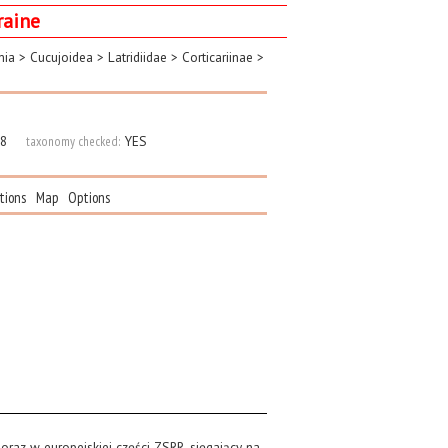
raine
mia
>
Cucujoidea
>
Latridiidae
>
Corticariinae
>
8
taxonomy checked:
YES
ations
Map
Options
raz w europejskiej części ZSRR, sięgający na