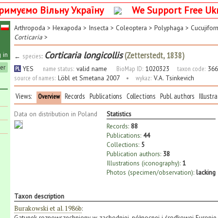
римуємо Вільну Україну
We Support Free Uk
Arthropoda
>
Hexapoda
>
Insecta
>
Coleoptera
>
Polyphaga
>
Cucujifor
Corticaria
>
Corticaria longicollis
(Zetterstedt, 1838)
 in
←
species
:
ter
YES
name status:
valid name
BioMap ID:
1020323
taxon code:
366
PL
source of names:
Löbl et Smetana 2007
•
wykaz:
V.A. Tsinkevich
Views:
Records
Publications
Collections
Publ. authors
Illustr
Overview
Data on distribution in Poland
Statistics
Records:
88
Publications:
44
Collections:
5
Publication authors:
38
Illustrations (iconography):
1
Photos (specimen/observation):
lacking
Taxon description
Burakowski et al. 1986b
:
Gatunek rozpowszechniony w zachodniej, północnej i środkowej Europie o