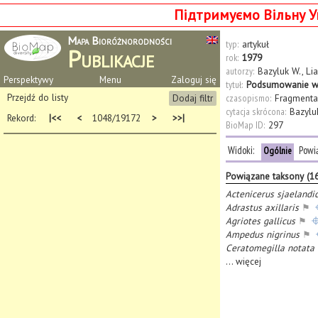
Підтримуємо Вільну У
Mapa Bioróżnorodności
typ:
artykuł
Publikacje
rok:
1979
autorzy:
Bazyluk W.
,
Li
Perspektywy
Menu
Zaloguj się
tytuł:
Podsumowanie wyn
Przejdź do listy
Dodaj filtr
czasopismo:
Fragmenta 
cytacja skrócona:
Bazyluk
Rekord:
|<<
<
1048/19172
>
>>|
BioMap ID:
297
Widoki:
Powi
Ogólnie
Powiązane taksony (16
Actenicerus sjaelandi
Adrastus axillaris
⚑
Agriotes gallicus
⚑
Ampedus nigrinus
⚑
Ceratomegilla notata
...
więcej