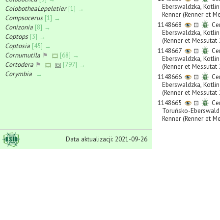
Eberswaldzka, Kotlin
ColobotheaLepeletier
[1] →
Renner (Renner et M
Compsocerus
[1] →
1148668
⊡
Cer
Conizonia
[8] →
Eberswaldzka, Kotlin
Coptops
[3] →
(Renner et Messutat
Coptosia
[45] →
1148667
⊡
Cer
Cornumutila
⚑
[68] →
Eberswaldzka, Kotlin
Cortodera
⚑
[797] →
(Renner et Messutat
Corymbia
→
1148666
⊡
Cer
Cosmisoma
[1] →
Eberswaldzka, Kotlin
Cotyclytus
[3] →
(Renner et Messutat
Cremnosterna
[2] →
1148665
⊡
Cer
Toruńsko-Eberswaldz
Cyllene
[1] →
Renner (Renner et M
Cyrtoclytus
⚑
[128] →
1148664
⊡
Cer
Dectes
[1] →
Eberswaldzka, Kotlin
Deilus
⚑
[81] →
Data aktualizacji: 2021-09-26
(Renner et Messutat
Delagrangeus
[3] →
1148663
⊡
Cer
Dendrobidas
[1] →
Strzelińsk, dolnoślą
Dere
[1] →
1148662
○
Cer
Derolus
→
dolnośląskie, Wrocł
Deroplia
[23] →
1148661
⊡
Cer
Desmophora
[2] →
(Gutowski et Ługowo
Dichamus
[1] →
1148659
⊡
Cer
Dinoptera
⚑
[568] →
Iławskie, warmińsko-