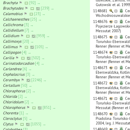
lubelskie, Zamość m
Brachyta
⚑
[92] →
Gutowski et al. 1999
Brachytodes
⚑
[239] →
1148681
⊡
Cer
Calamobius
⚑
[23] →
Wschodniosuwalskie, 
Calchaenesthes
[25] →
1148676
⊡
Cer
Callichroma
[3] →
Pojezierze Łagowskie
Callidiellum
[7] →
Messutat 2007)
Callidium
⚑
[959] →
1148675
⊡
Cer
Callimoxys
[20] →
Toruńsko-Eberswaldz
Renner (Renner et M
Callimus
⚑
[105] →
Callipogon
[4] →
1148674
⊡
Cer
Toruńsko-Eberswaldz
Carilia
⚑
[502] →
Renner (Renner et M
Carinatodorcadion
[4] →
1148673
⊡
Cer
Carlandrea
[6] →
Eberswaldzka, Kotlin
Cephalocrius
[3] →
Renner (Renner et M
Cerambyx
⚑
[2246] →
1148672
⊡
Cer
Certallum
[50] →
Eberswaldzka, Kotlin
Chloraphorus
[2] →
Renner (Renner et M
Chlorida
[2] →
1148671
⊡
Cer
Chloridolum
[2] →
Toruńsko-Eberswaldzk
Chlorophorus
⚑
[851] →
Messutat (Renner et
Chorenta
[1] →
1148670
⊡
Cer
Cleroclytus
[5] →
Pradolina Toruńsko-
2004, leg. J. Messuta
Clytus
⚑
[1055] →
1148669
⊡
Cer
Colobothea
[3] →