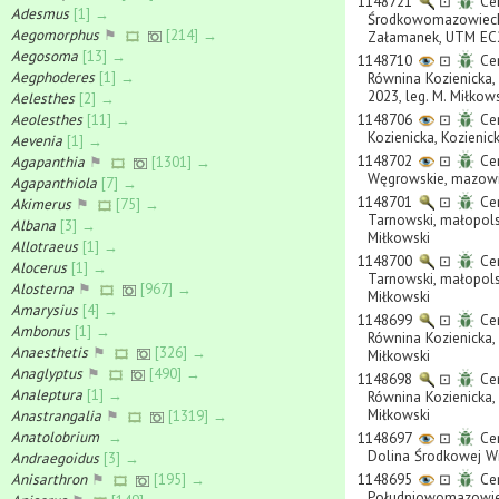
1148721
⊡
Cer
Adesmus
[1] →
Środkowomazowiecka, 
Aegomorphus
⚑
[214] →
Załamanek, UTM EC20
Aegosoma
[13] →
1148710
⊡
Cer
Aegphoderes
[1] →
Równina Kozienicka, 
2023, leg. M. Miłkow
Aelesthes
[2] →
Aeolesthes
[11] →
1148706
⊡
Cer
Kozienicka, Kozienic
Aevenia
[1] →
1148702
⊡
Cer
Agapanthia
⚑
[1301] →
Węgrowskie, mazowie
Agapanthiola
[7] →
1148701
⊡
Cer
Akimerus
⚑
[75] →
Tarnowski, małopol
Albana
[3] →
Miłkowski
Allotraeus
[1] →
1148700
⊡
Cer
Alocerus
[1] →
Tarnowski, małopol
Alosterna
⚑
[967] →
Miłkowski
Amarysius
[4] →
1148699
⊡
Cer
Ambonus
[1] →
Równina Kozienicka, 
Anaesthetis
⚑
[326] →
Miłkowski
Anaglyptus
⚑
[490] →
1148698
⊡
Cer
Analeptura
[1] →
Równina Kozienicka, 
Miłkowski
Anastrangalia
⚑
[1319] →
Anatolobrium
→
1148697
⊡
Cer
Dolina Środkowej Wis
Andraegoidus
[3] →
Anisarthron
⚑
[195] →
1148695
⊡
Cer
Południowomazowieck