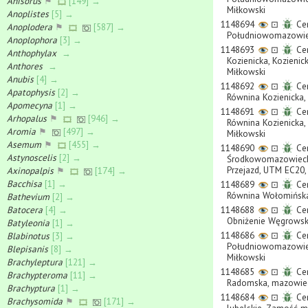
Anisorus
⚑
[149] →
Miłkowski
Anoplistes
[5] →
1148694
⊡
Cer
Anoplodera
⚑
[587] →
Południowomazowieck
Anoplophora
[3] →
1148693
⊡
Cer
Anthophylax
→
Kozienicka, Kozienic
Anthores
→
Miłkowski
Anubis
[4] →
1148692
⊡
Cer
Apatophysis
[2] →
Równina Kozienicka, 
Apomecyna
[1] →
1148691
⊡
Cer
Arhopalus
⚑
[946] →
Równina Kozienicka, 
Aromia
⚑
[497] →
Miłkowski
Asemum
⚑
[455] →
1148690
⊡
Cer
Astynoscelis
[2] →
Środkowomazowiecka, 
Przejazd, UTM EC20, 
Axinopalpis
⚑
[174] →
Bacchisa
[1] →
1148689
⊡
Cer
Równina Wołomińska,
Bathevium
[2] →
Batocera
[4] →
1148688
⊡
Cer
Obniżenie Węgrowski
Batyleonia
[1] →
1148686
⊡
Cer
Blabinotus
[3] →
Południowomazowiec
Blepisanis
[8] →
Miłkowski
Brachyleptura
[121] →
1148685
⊡
Cer
Brachypteroma
[11] →
Radomska, mazowieck
Brachyptura
[1] →
1148684
⊡
Cer
Brachysomida
⚑
[171] →