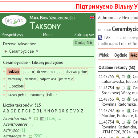
Підтримуємо Вільну У
Mapa Bioróżnorodności
Arthropoda
>
Hexapo
Taksony
Cerambyci
rodzina
:
Perspektywy
Menu
Zaloguj się
TAK
status nazwy:
PL
Dodaj filtr
źródło nazw:
Löbl et S
Drzewo taksonów:
Cerambycidae
⚑
→
Widoki:
Ogólnie
Reko
Cerambycidae
— taksony podrzędne
:
Ostatnie rekordy (50)
♦
rodzaje
gatunki
drzewo bez gat.
drzewo pełne
1148755
⊡
Cer
♦
podrodziny
plemiona
podplemiona
podrodzaje
Lubartowska, lubelsk
♦
+1 poziom
1148754
⊡
Cer
Środkowej Wisły, maz
♦
nazwy pełne
synonimy
tylko PL
1148753
⊡
Cer
Równina Radomska, m
Liczba taksonów: 315
1148747
×
Cer
A
B
C
D
E
F
G
H
I
J
L
M
N
O
P
Q
R
S
T
V
X
Z
Morskie, Podczele,
Acanthocinus
⚑
[1136] →
1148734
⊡
Cer
Acanthoderes
→
Równina Kozienicka, 
Achryson
[1] →
UTM EC20, 2024, leg
Acmaeops
⚑
[390] →