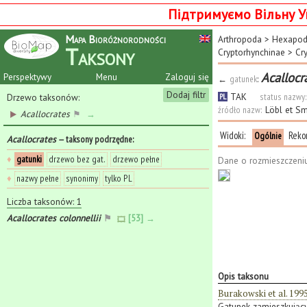
Підтримуємо Вільну У
Mapa Bioróżnorodności
Arthropoda
>
Hexapo
Taksony
Cryptorhynchinae
>
Cr
Acallocr
Perspektywy
Menu
Zaloguj się
←
gatunek
:
Dodaj filtr
TAK
status nazwy:
Drzewo taksonów:
PL
źródło nazw:
Löbl et S
Acallocrates
⚑
→
Widoki:
Reko
Ogólnie
Acallocrates
— taksony podrzędne
:
♦
gatunki
drzewo bez gat.
drzewo pełne
Dane o rozmieszczeni
♦
nazwy pełne
synonimy
tylko PL
Liczba taksonów: 1
Acallocrates colonnellii
⚑
[53] →
Opis taksonu
Burakowski et al. 199
Gatunek zamieszkujący