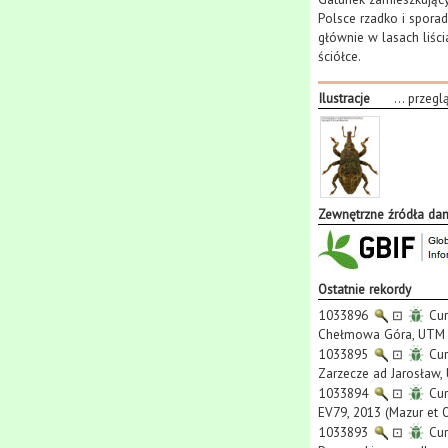
Polsce rzadko i sporad
głównie w lasach liśc
ściółce.
Ilustracje
...
przegl
Zewnętrzne źródła da
Ostatnie rekordy
1033896
⊡
Cur
Chełmowa Góra, UTM E
1033895
⊡
Cur
Zarzecze ad Jarosław, 
1033894
⊡
Cur
EV79, 2013 (Mazur et 
1033893
⊡
Cur