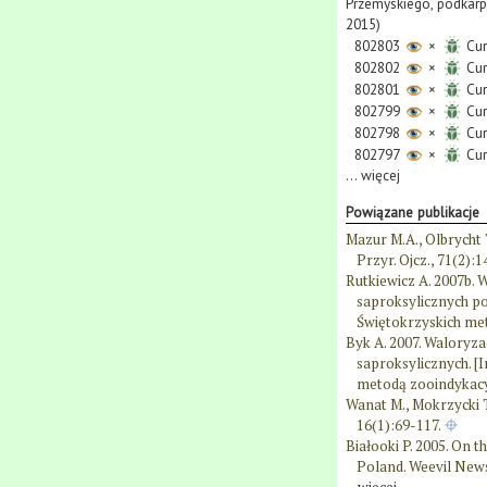
Przemyskiego, podkarpa
2015)
802803
×
Cur
802802
×
Cur
802801
×
Cur
802799
×
Cur
802798
×
Cur
802797
×
Cur
...
więcej
Powiązane publikacje
Mazur M.A., Olbrycht 
Przyr. Ojcz., 71(2):1
Rutkiewicz A. 2007b.
saproksylicznych po
Świętokrzyskich me
Byk A. 2007. Waloryz
saproksylicznych. [
metodą zooindykacy
Wanat M., Mokrzycki T
16(1):69-117.
Białooki P. 2005. On t
Poland. Weevil News: