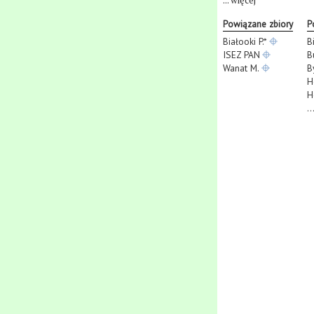
...
więcej
Powiązane zbiory
P
Białooki P.*
B
ISEZ PAN
B
Wanat M.
B
H
H
..